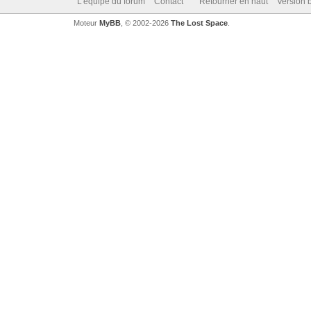
L’équipe du forum
Contact
Retourner en haut
Version b
Moteur
MyBB
, © 2002-2026
The Lost Space
.